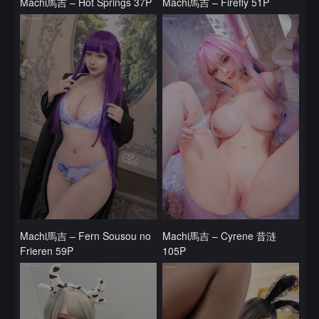
Machi馬吉 – Hot Springs 37P
Machi馬吉 – Firefly 51P
Machi馬吉 – Fern Sousou no
Machi馬吉 – Cyrene 昔涟
Frieren 59P
105P