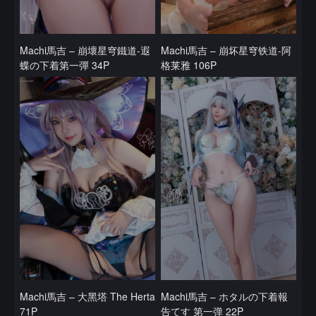
Machi馬吉 – 崩壞星穹鐵道-遐
Machi馬吉 – 崩坏星穹铁道-阿
蝶の下着第一彈 34P
格莱雅 106P
Machi馬吉 – 大黑塔 The Herta
Machi馬吉 – ホタルの下着報
71P
告てす 第一弹 22P