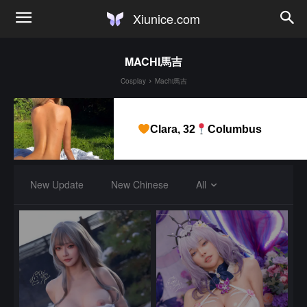
Xiunice.com
MACHI馬吉
Cosplay
Machi馬吉
Clara, 32
Columbus
New Update
New Chinese
All