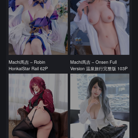
Machi馬吉 – Robin
Machi馬吉 – Onsen Full
HonkaiStar Rail 62P
Version 温泉旅行完整版 103P