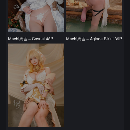
Machi馬吉 – Casual 48P
Machi馬吉 – Aglaea Bikini 39P