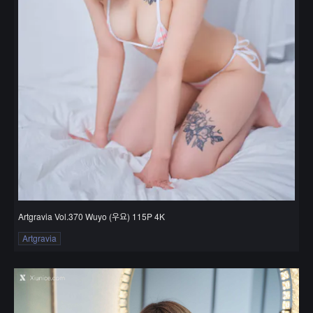
Artgravia Vol.370 Wuyo (우요) 115P 4K
Artgravia