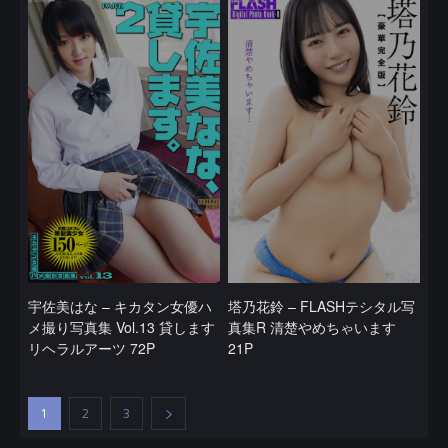
宇佐美はな – キカタン女優ハ
塔乃花鈴 – FLASHテシタル写
メ撮り写真集 Vol.13 貸します
真集R 清楚やめちゃいます
リヘラルアーツ 72P
21P
1
2
3