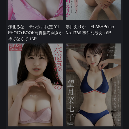
澤北るな – テシタル限定 YJ
湊川えりか – FLASHPrime
PHOTO BOOK写真集海開きか
No.1786 事件な彼女 16P
待てなくて 16P