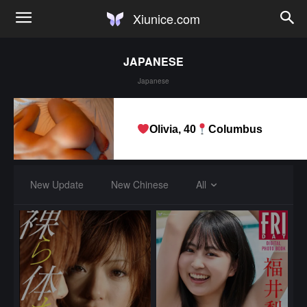
Xiunice.com
JAPANESE
Japanese
Olivia, 40
Columbus
New Update
New Chinese
All