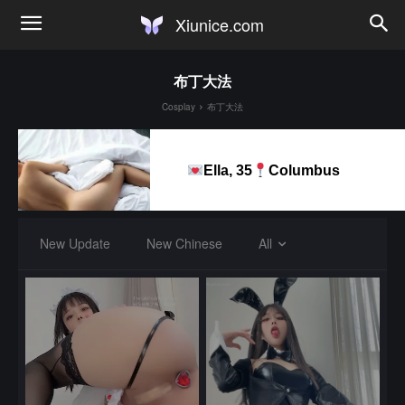
Xiunice.com
布丁大法
Cosplay
布丁大法
Ella, 35
Columbus
New Update
New Chinese
All