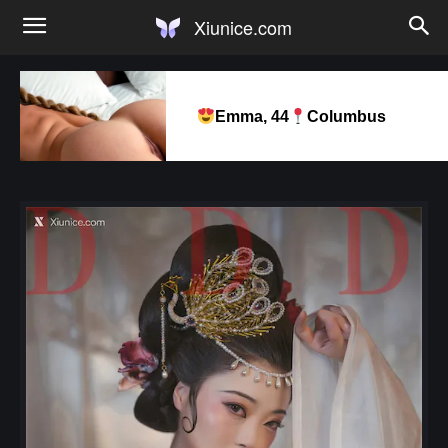
Xiunice.com
Emma, 44
Columbus