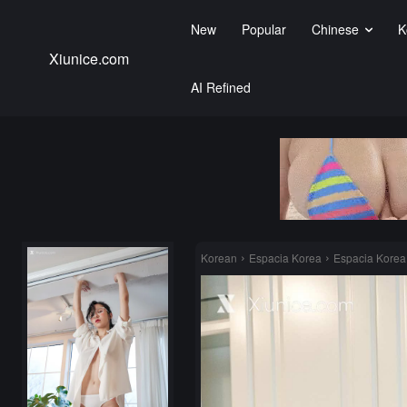
New
Popular
Chinese
K
Xiunice.com
AI Refined
Korean
Espacia Korea
Espacia Kore