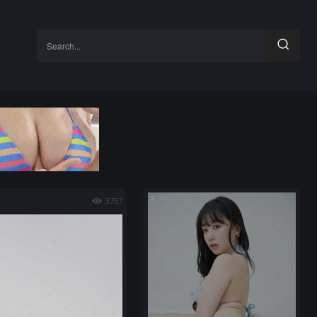
Search...
3757