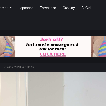
orean
Japanese
Taiwanese
Cosplay
AI Girl
a EHC#062 YUNHA 51P 4K