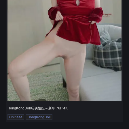
HongKongDoll玩偶姐姐 – 新年 76P 4K
Chinese
HongKongDoll