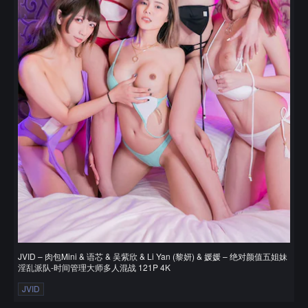
JVID – 肉包Mini & 语芯 & 吴紫欣 & Li Yan (黎妍) & 媛媛 – 绝对颜值五姐妹
淫乱派队-时间管理大师多人混战 121P 4K
JVID