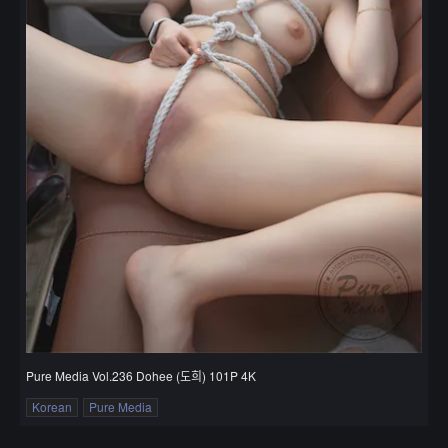
Pure Media Vol.236 Dohee (도희) 101P 4K
Korean
Pure Media