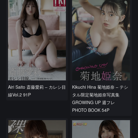
Airi Saito 斎藤愛莉 – カレシ目
Kikuchi Hina 菊地姫奈 – テシ
線Vol.2 91P
タル限定菊地姫奈写真集
GROWING UP 週フレ
PHOTO BOOK 54P