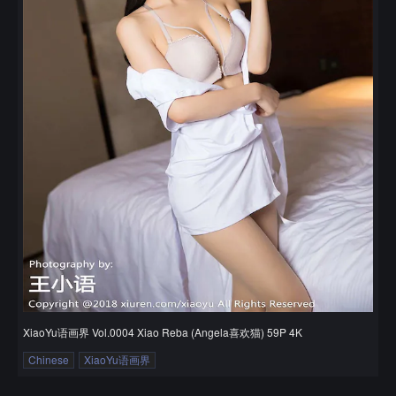
XiaoYu语画界 Vol.0004 Xiao Reba (Angela喜欢猫) 59P 4K
Chinese
XiaoYu语画界