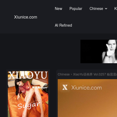
New
Popular
Chinese
K
Xiunice.com
AI Refined
Chinese
XiaoYu语画界 Vol.0257 杨晨晨s