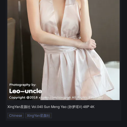
XingYan星颜社 Vol.040 Sun Meng Yao (孙梦瑶V) 48P 4K
Chinese
XingYan星颜社