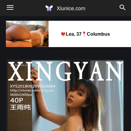
Xiunice.com
Lea, 37
Columbus