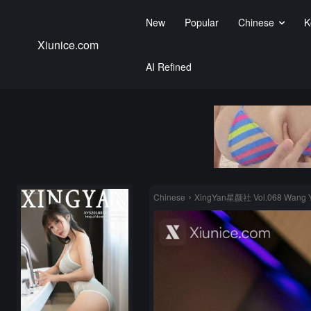
New
Popular
Chinese
K
Xiunice.com
AI Refined
Chinese
XingYan星颜社 Vol.068 Wang 