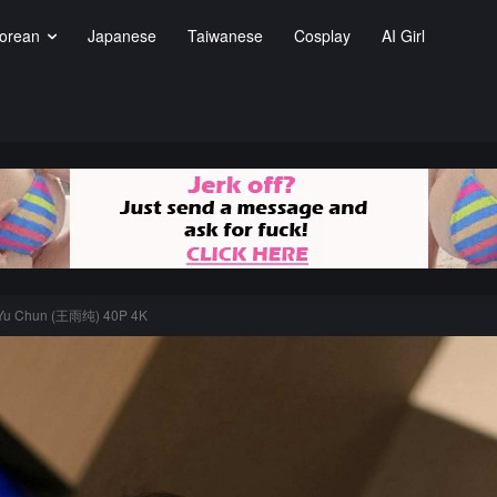
orean
Japanese
Taiwanese
Cosplay
AI Girl
Yu Chun (王雨纯) 40P 4K