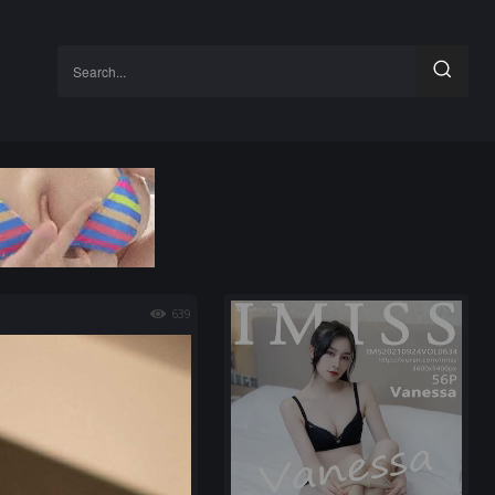
Search...
639