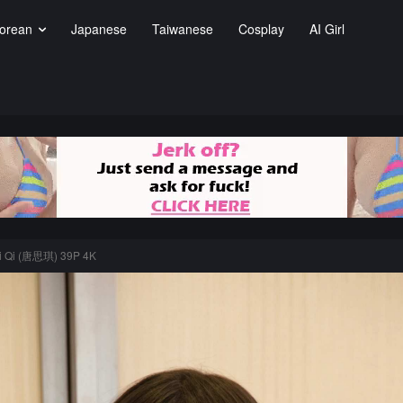
orean
Japanese
Taiwanese
Cosplay
AI Girl
i Qi (唐思琪) 39P 4K