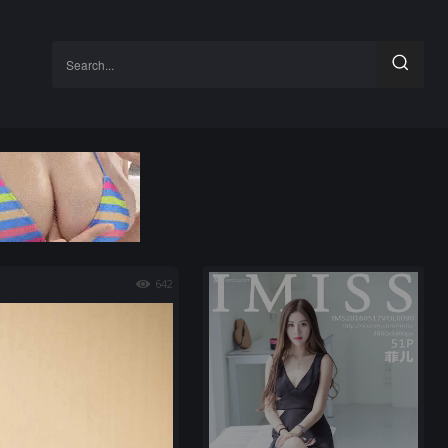
Search...
642