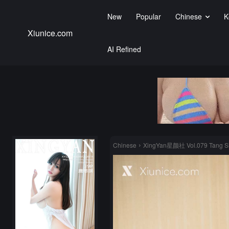
New
Popular
Chinese
K
Xiunice.com
AI Refined
Chinese
XingYan星颜社 Vol.079 Tang S