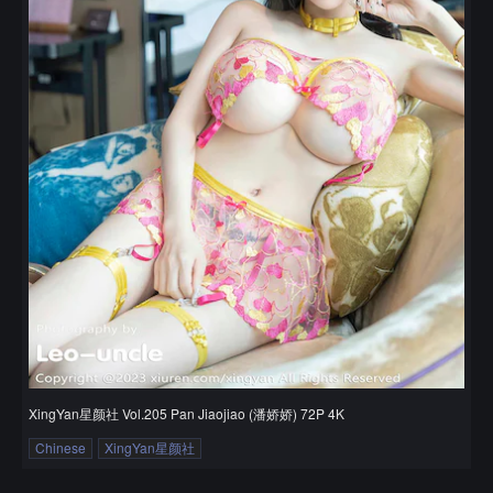
XingYan星颜社 Vol.205 Pan Jiaojiao (潘娇娇) 72P 4K
Chinese
XingYan星颜社