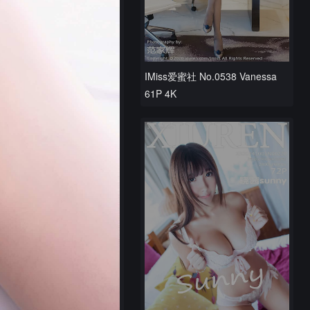
IMiss爱蜜社 No.0538 Vanessa
61P 4K