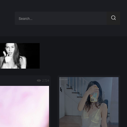
Search...
2724