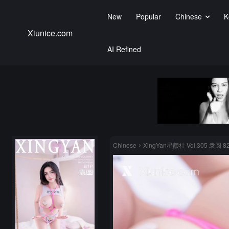
New
Popular
Chinese
K
Xiunice.com
AI Refined
Chinese
XingYan星颜社 Vol.305 袁圆 8