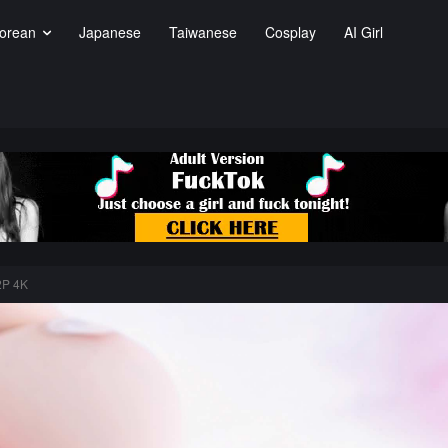
orean
Japanese
Taiwanese
Cosplay
AI Girl
2P 4K