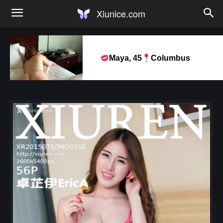
Xiunice.com
Maya, 45
Columbus