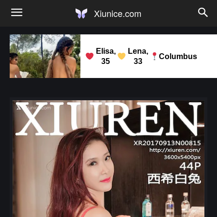
Xiunice.com
Elisa,
Lena,
Columbus
35
33