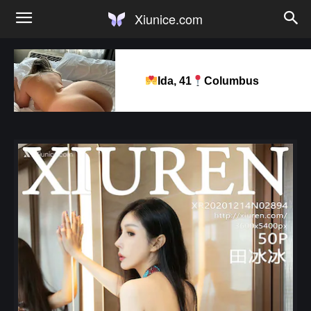
Xiunice.com
Ida, 41
Columbus