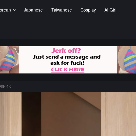
orean
Japanese
Taiwanese
Cosplay
AI Girl
8P 4K