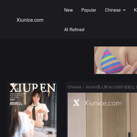
New
Popular
Chinese
K
Xiunice.com
AI Refined
Chinese
Xiuren秀人网 No.5365 婠婠么 9