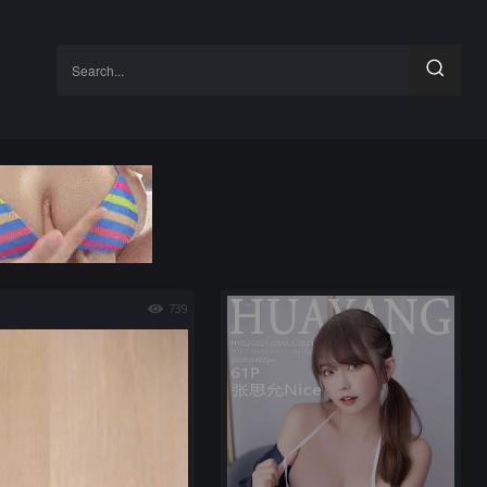
Search...
739