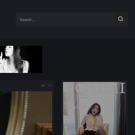
Search...
752