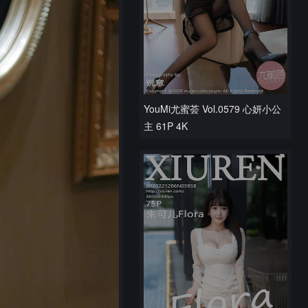
YouMi尤蜜荟 Vol.0579 心妍小公
主 61P 4K