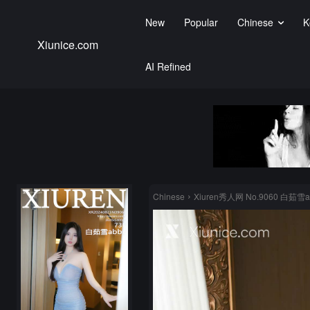
New
Popular
Chinese
K
Xiunice.com
AI Refined
Chinese
Xiuren秀人网 No.9060 白茹雪ab