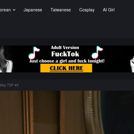
orean
Japanese
Taiwanese
Cosplay
AI Girl
by 73P 4K