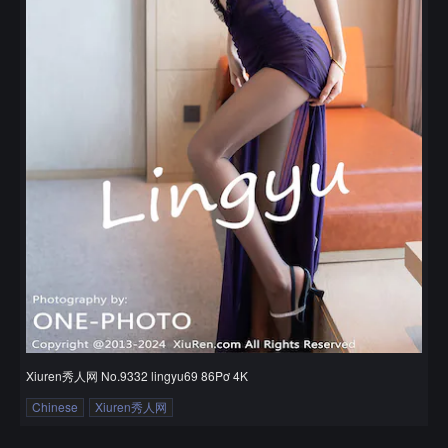
Xiuren秀人网 No.9332 lingyu69 86Pơ 4K
Chinese
Xiuren秀人网