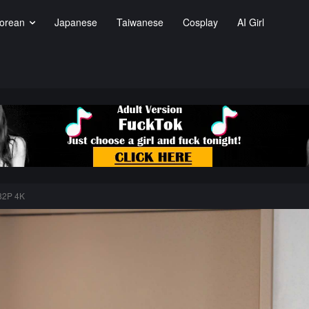
orean
Japanese
Taiwanese
Cosplay
AI Girl
2P 4K