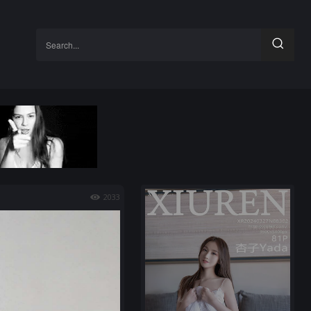
Search...
2033