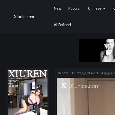
New
Popular
Chinese
K
Xiunice.com
AI Refined
Chinese
Xiuren秀人网 No.9784 蛋蛋宝 8