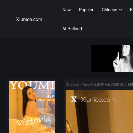
New
Popular
Chinese
K
Xiunice.com
AI Refined
Chinese
YouMi尤蜜荟 Vol.0388 果儿 50