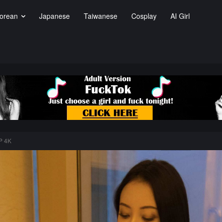
orean
Japanese
Taiwanese
Cosplay
AI Girl
P 4K