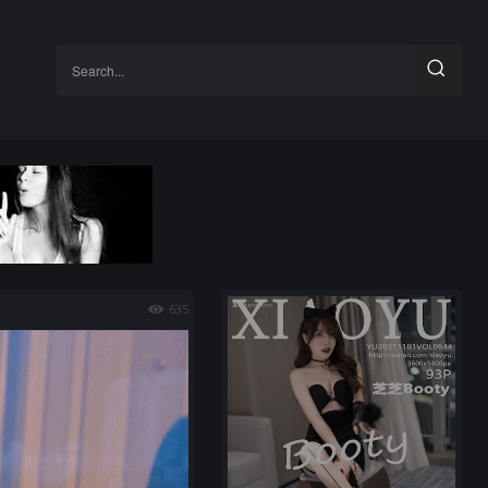
Search...
635