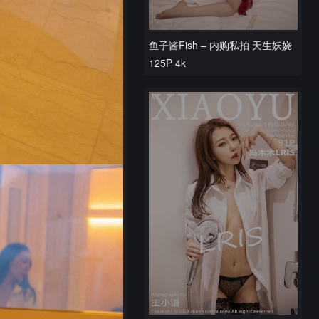
鱼子酱Fish – 内购私拍 天生妖娆
125P 4k