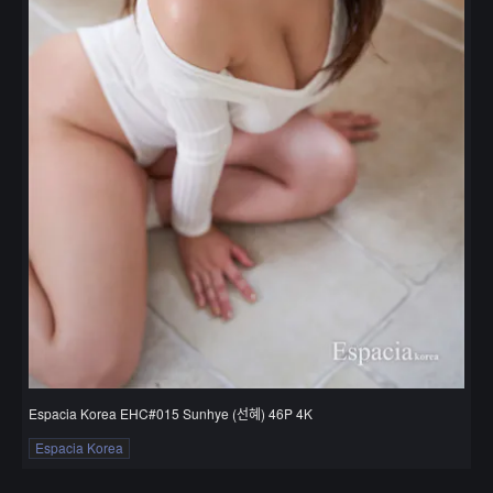
Espacia Korea EHC#015 Sunhye (선혜) 46P 4K
Espacia Korea